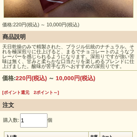
価格:220円(税込)
～
10,000円(税込)
商品説明
天日乾燥のみで精製された、ブラジル伝統のナチュラル。そ
れを極深煎りに仕上げると、まるでチョコレートのようなフ
レーバーを感じられるようになります。深煎りですが強い苦
味は無く、甘みと柔らかな口当たりを楽しめるブレンドに仕
上げました。酸味が苦手な方へおすすめの深煎りです。
価格:
220円
(税込)
～
10,000円
(税込)
[ポイント還元 2ポイント～]
注文
購入数:
個
入り数
在庫
カート