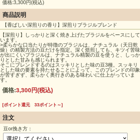
価格:3,300円(税込)
商品説明
【香ばしい深煎りの香り】深煎りブラジルブレンド
【深煎り】しっかりと深く焼き上げたブラジルをベースにして
います。
>柔らかな口当たりが特徴のブラジルは、ナチュラル（天日乾
燥）の精製方法の豆だけを指定。深く焙煎しても、キツイ苦味
が出にくいブラジルは、ナチュラル精製の豆を使うと、しっか
りとした甘みも感じられます。
そこにブレンドするのはスッキリとした味の豆3種。スッキリ
とした味の要素を持たせることによって、このブレンドの印象
が苦すぎず、柔らかく奥行きのある味わいに仕上がっていま
す。
価格:
3,300円
(税込)
[ポイント還元 33ポイント～]
注文
豆or挽き方：