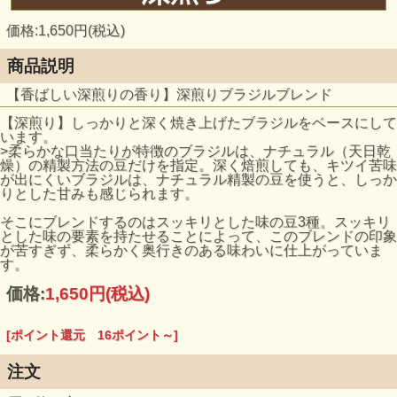
価格:1,650円(税込)
商品説明
【香ばしい深煎りの香り】深煎りブラジルブレンド
【深煎り】しっかりと深く焼き上げたブラジルをベースにして
います。
>柔らかな口当たりが特徴のブラジルは、ナチュラル（天日乾
燥）の精製方法の豆だけを指定。深く焙煎しても、キツイ苦味
が出にくいブラジルは、ナチュラル精製の豆を使うと、しっか
りとした甘みも感じられます。
そこにブレンドするのはスッキリとした味の豆3種。スッキリ
とした味の要素を持たせることによって、このブレンドの印象
が苦すぎず、柔らかく奥行きのある味わいに仕上がっていま
す。
価格:
1,650円
(税込)
[ポイント還元 16ポイント～]
注文