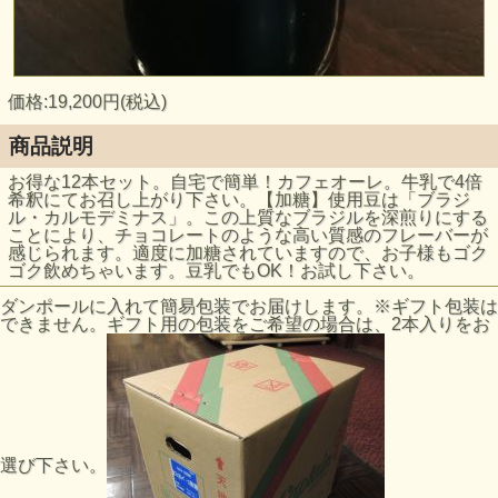
価格:19,200円(税込)
商品説明
お得な12本セット。自宅で簡単！カフェオーレ。牛乳で4倍
希釈にてお召し上がり下さい。【加糖】使用豆は「ブラジ
ル・カルモデミナス」。この上質なブラジルを深煎りにする
ことにより、チョコレートのような高い質感のフレーバーが
感じられます。適度に加糖されていますので、お子様もゴク
ゴク飲めちゃいます。豆乳でもOK！お試し下さい。
ダンポールに入れて簡易包装でお届けします。※ギフト包装は
できません。ギフト用の包装をご希望の場合は、2本入りをお
選び下さい。