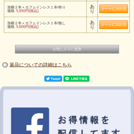
あ
加糖２本＋カフェインレス１本/有り
価格:
5,650円(税込)
り
あ
加糖２本＋カフェインレス１本/無し
価格:
5,600円(税込)
り
返品についての詳細はこちら