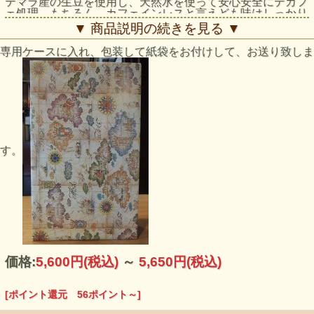
テマラ産の生豆を使用し、天然水を使って安心安全にデカフ
ェ処理。もちろん、カフェインレスと言えども味はしっかり
としており、コーヒーのフレーバーをしっかりと感じられま
▼ 商品説明の続きを見る ▼
す。妊婦さんやカフェインを気にされる方へもオススメ。
専用ケースに入れ、包装して紙袋をお付けして、お送り致しま
す。
価格:
5,600円
(税込)
～
5,650円
(税込)
[ポイント還元 56ポイント～]