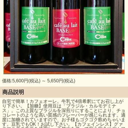
価格:5,600円(税込)
～
5,650円(税込)
商品説明
自宅で簡単！カフェオーレ。牛乳で4倍希釈にてお召し上が
り下さい。【加糖】使用豆は「ブラジル・カルモデミナ
ス」。この上質なブラジルを深煎りにすることにより、チョ
コレートのような高い質感のフレーバーが感じられます。適
度に加糖されていますので、お子様もゴクゴク飲めちゃいま
す。豆乳でもOK！お試し下さい。【カフェインレス】グァ