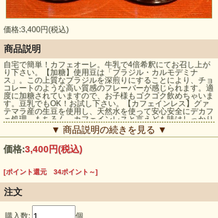
価格:3,400円(税込)
商品説明
自宅で簡単！カフェオーレ。牛乳で4倍希釈にてお召し上が
り下さい。【加糖】使用豆は「ブラジル・カルモデミナ
ス」。この上質なブラジルを深煎りにすることにより、チョ
コレートのような高い質感のフレーバーが感じられます。適
度に加糖されていますので、お子様もゴクゴク飲めちゃいま
す。豆乳でもOK！お試し下さい。【カフェインレス】グァ
テマラ産の生豆を使用し、天然水を使って安心安全にデカフ
ェ処理。もちろん、カフェインレスと言えども味はしっかり
としており、コーヒーのフレーバーをしっかりと感じられま
▼ 商品説明の続きを見る ▼
す。妊婦さんやカフェインを気にされる方へのプレゼントに
も最適です。ご自宅用として、簡易包装にてお届けします。
価格:
3,400円
(税込)
[ポイント還元 34ポイント～]
注文
購入数:
個